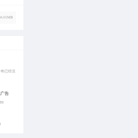
46.01MB
传奇已经没
免广告
 MB
B