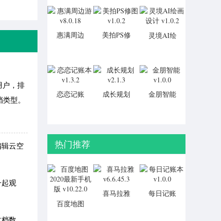
惠满周边
美拍PS修
灵境AI绘
游 v8.0.18
图 v1.0.2
画设计
v1.0.2
多用户，排
恋恋记账
成长规划
金朋智能
档类型。
本 v1.3.2
v2.1.3
v1.0.0
热门推荐
编辑云空
一起观
喜马拉雅
每日记账
v6.6.45.3
本 v1.0.0
百度地图
2020最新
文档数