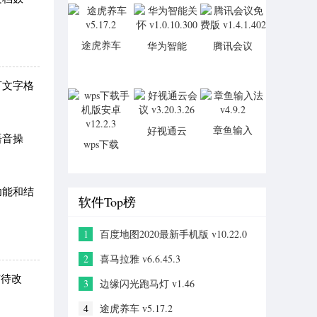
手机版
v10.22.0
途虎养车
华为智能
腾讯会议
v5.17.2
关怀
免费版
v1.0.10.300
v1.4.1.402
言文字格
章鱼输入
好视通云
语音操
wps下载
法 v4.9.2
会议
手机版安
v3.20.3.26
卓 v12.2.3
功能和结
软件Top榜
1
百度地图2020最新手机版 v10.22.0
2
喜马拉雅 v6.6.45.3
有待改
3
边缘闪光跑马灯 v1.46
4
途虎养车 v5.17.2