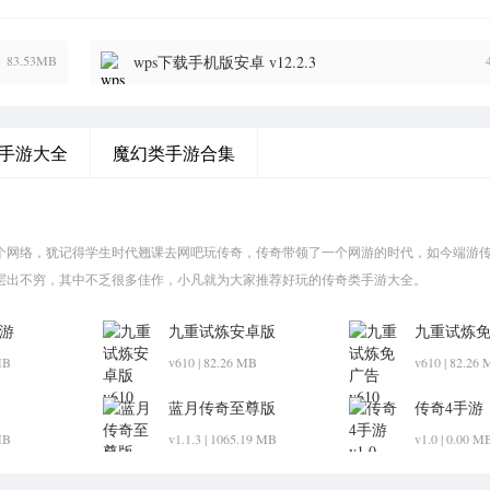
83.53MB
wps下载手机版安卓 v12.2.3
手游大全
魔幻类手游合集
个网络，犹记得学生时代翘课去网吧玩传奇，传奇带领了一个网游的时代，如今端游
层出不穷，其中不乏很多佳作，小凡就为大家推荐好玩的传奇类手游大全。
游
九重试炼安卓版
九重试炼
MB
v610 | 82.26 MB
v610 | 82.26
蓝月传奇至尊版
传奇4手游
MB
v1.1.3 | 1065.19 MB
v1.0 | 0.00 M